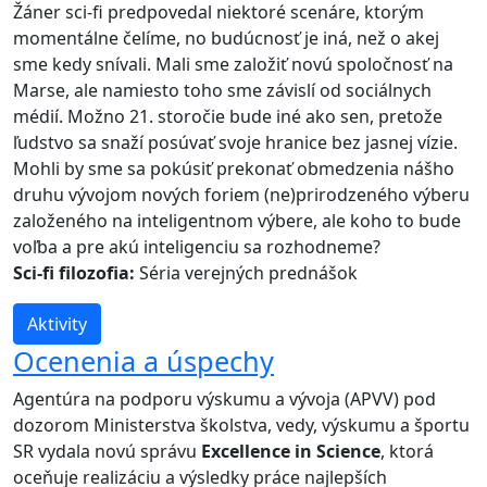
Žáner sci-fi predpovedal niektoré scenáre, ktorým
momentálne čelíme, no budúcnosť je iná, než o akej
sme kedy snívali. Mali sme založiť novú spoločnosť na
Marse, ale namiesto toho sme závislí od sociálnych
médií. Možno 21. storočie bude iné ako sen, pretože
ľudstvo sa snaží posúvať svoje hranice bez jasnej vízie.
Mohli by sme sa pokúsiť prekonať obmedzenia nášho
druhu vývojom nových foriem (ne)prirodzeného výberu
založeného na inteligentnom výbere, ale koho to bude
voľba a pre akú inteligenciu sa rozhodneme?
Sci-fi filozofia:
Séria verejných prednášok
Aktivity
Ocenenia a úspechy
Agentúra na podporu výskumu a vývoja (APVV) pod
dozorom Ministerstva školstva, vedy, výskumu a športu
SR vydala novú správu
Excellence in Science
, ktorá
oceňuje realizáciu a výsledky práce najlepších