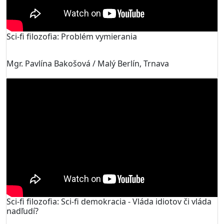
Sci-fi filozofia: Problém vymierania
Mgr. Pavlína Bakošová / Malý Berlín, Trnava
Sci-fi filozofia: Sci-fi demokracia - Vláda idiotov či vláda
nadľudí?