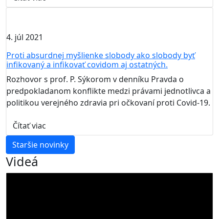
4. júl 2021
Proti absurdnej myšlienke slobody ako slobody byť
infikovaný a infikovať covidom aj ostatných.
Rozhovor s prof. P. Sýkorom v denníku Pravda o
predpokladanom konflikte medzi právami jednotlivca a
politikou verejného zdravia pri očkovaní proti Covid-19.
Čítať viac
Staršie novinky
Videá